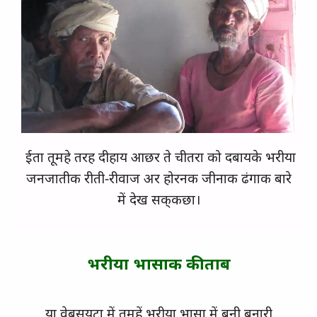
ईता तूमहे तरह दीहाय आछर ते चीतरा को दबायके भरीया
जनजातीक रीती-रीवाज अर होरनक जीनाक ढंगाक बारे
में देख सक्‌कछा।
भरीया भासाक कीताब
या वेबसयटा में तूमहें भरीया भासा में बनी बूनारी