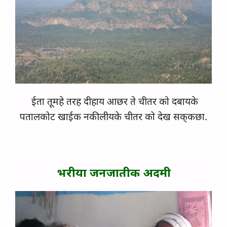
ईता तूमहे तरह दीहाय आछर ते चीतर को दबायके
पतालकोट खाईक नकीलीयके चीतर को देख सक्‌कछा.
भरीया जनजातीक अदमी