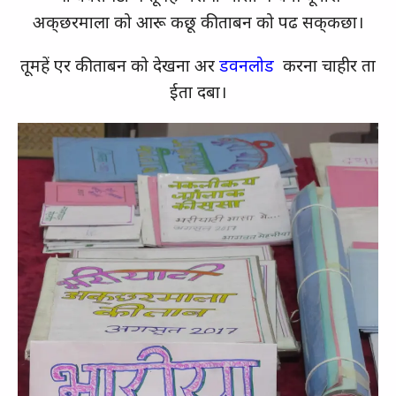
अक्‌छरमाला को आरू कछू कीताबन को पढ सक्‌कछा।
तूमहें एर कीताबन को देखना अर
डवनलोड
करना चाहीर ता
ईता दबा।