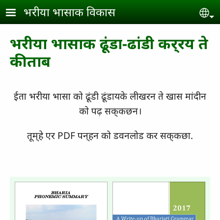
Skip to main content
भरीया भासाक विकास
Se
भरीया भासाक ढूंडा-ढांडी कर्‌रय ते
कीताब
ईता भरीया भासा को ढूंडी ढूंडायके लीखरन ते खास मांदीन
को पढ़ सक्‌कछन।
तूम्‌हे एर PDF पन्‌हन को डवनलोड कर सक्‌कछा.