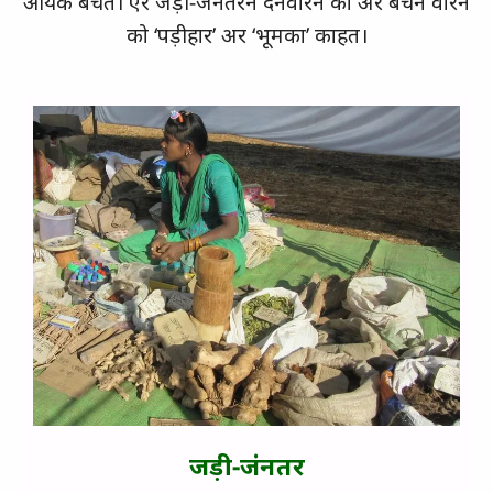
आयके बेचत। एर जड़ी-जनतरन देनवारन को अर बेचन वारन
को ‘पड़ीहार’ अर ‘भूमका’ काहत।
जड़ी-जंनतर