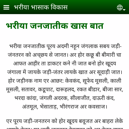
Skip to main content
भरीया भासाक विकास
Se
भरीया जनजातीक खास बात
भरीया जनजातीक पूरय अदमी नहून जंगलाक सबय जड़ी-
जंनतरन को अच्‌छय से जानत। अर होर कछू बी बीमारी चा
आफत आहीर ता डाकटर कने नी जात बनो होर खूदय
जंगाला में जायके जड़ी-जंतर लायके खात अर सूदाड़ी जात।
होर जड़ीनक नाम एर आछर: केवकंद, सूफेद मूसली, काली
मूसली, सतावर, कडूपाट, दारूहलद, रकत बीडार, बीजा सार,
भरदा कांदा, जंगली अदरक, सीलाजीत, दाऊरी कंद,
अंतमूल, भेंसाताड़, भीरंगराज अर कवसाज।
एर पूरय जड़ी-जनतरन को होर खूदय बवूजत अर बाहरा लेके