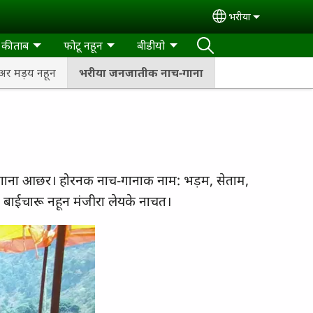
भरीया
Select your lan
ा कीताब
फोटू नहून
बीडीयो
अर मड़य नहून
भरीया जनजातीक नाच-गाना
-गाना आछर। होरनक नाच-गानाक नाम: भड़म, सेताम,
 बाईचारू नहून मंजीरा लेयके नाचत।