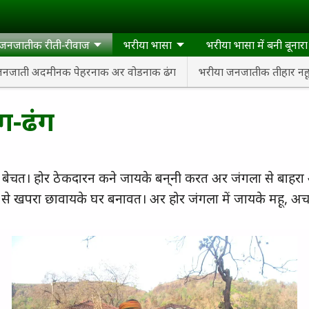
 जनजातीक रीती-रीवाज
भरीया भासा
भरीया भासा में बनी बूनार
जनजाती अदमीनक पेहरनाक अर वोडनाक ढंग
भरीया जनजातीक तीहार नहू
ग-ढंग
के बेचत। होर ठेकदारन कने जायके बन्‌नी करत अर जंगला से ब
े खपरा छावायके घर बनावत। अर होर जंगला में जायके महू, अचार