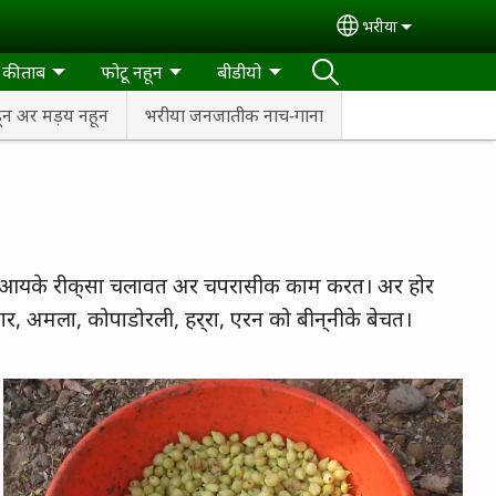
भरीया
Select your lan
ा कीताब
फोटू नहून
बीडीयो
न अर मड़य नहून
भरीया जनजातीक नाच-गाना
ाहरा आयके रीक्‌सा चलावत अर चपरासीक काम करत। अर होर
, अमला, कोपाडोरली, हर्‌रा, एरन को बीन्‌नीके बेचत।