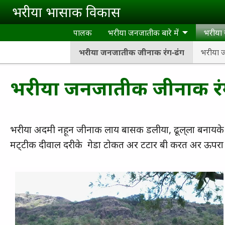
Skip to main content
भरीया भासाक विकास
पालक
भरीया जनजातीक बारे में
भरीया
भरीया जनजातीक जीनाक रंग-ढंग
भरीया 
भरीया जनजातीक जीनाक रं
भरीया अदमी नहून जीनाक लाय बासक डलीया
,
ढूल्‌ला बनाय
मट्‌टीक दीवाल दरीके गेडा टोकत अर टटार बी करत अर ऊपरा स