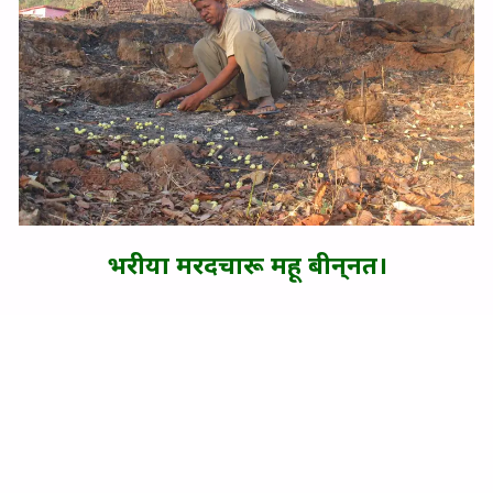
भरीया मरदचारू महू बीन्‌नत।