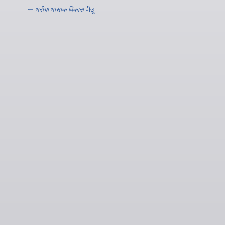
←
भरीया भासाक विकास
पीछू